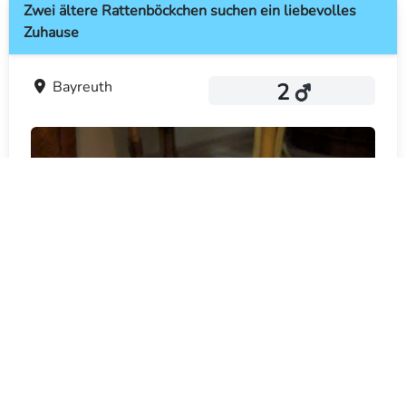
Zwei ältere Rattenböckchen suchen ein liebevolles
Zuhause
Bayreuth
2